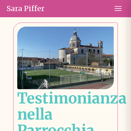
Sara Piffer
Testimonianza
nella
Parrocchia