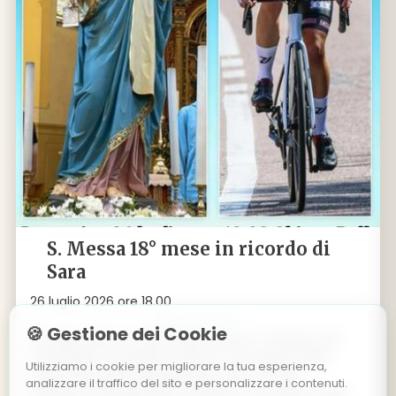
S. Messa 18° mese in ricordo di
Sara
26 luglio 2026 ore 18.00
🍪 Gestione dei Cookie
26 luglio 2025 ore 18.00 Palù di Giovo: S. Messa a 18
mesi dalla scomparsa di Sara, in occasione della
Utilizziamo i cookie per migliorare la tua esperienza,
Sagra Patronale della Madonna del Carmelo.
analizzare il traffico del sito e personalizzare i contenuti.
Domenica 26 luglio alle ore 18.00, in occasione della