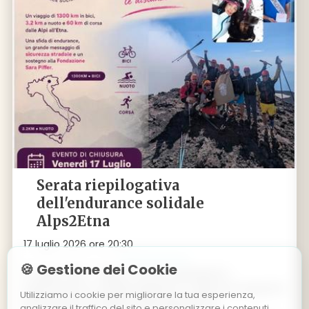
Serata riepilogativa
dell'endurance solidale
Alps2Etna
17 luglio 2026 ore 20:30
🍪 Gestione dei Cookie
17 luglio 2026 – Albiano Serata riepilogativa
dell'endurance solidale Alps2Etna I ragazzi protagonisti
Utilizziamo i cookie per migliorare la tua esperienza,
dell'endurance solidale 2026 Alps2Etna ci
analizzare il traffico del sito e personalizzare i contenuti.