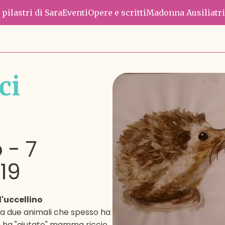
e pilastri di Sara
Eventi
Opere e scritti
Madonna Ausiliatri
ci
o
-
7
19
 l'uccellino
a due animali che spesso ha
ta ha "aiutato" mamma riccio