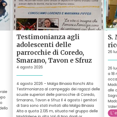
Testimonianza agli
S.
adolescenti delle
ri
parrocchie di Coredo,
26 lu
Smarano, Tavon e Sfruz
4 agosto 2026
26 lu
a 18 
occa
4 agosto 2026 – Malga Binasia Ronchi Alta
Mado
Testimonianza al campeggio dei ragazzi delle
alle 
raie
scuole superiori delle parrocchie di Coredo,
Sagra
ppo
Smarano, Tavon e Sfruz Il 4 agosto i genitori
Mado
so
di Sara sono stati invitati alla Malga Binasia
Valen
dello
Alta a quota 2.135 m, situata nel gruppo delle
L' 
Maddalene in alta Val di Non dagli or
...