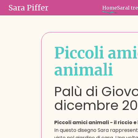
Sara Piffer
Home
Sara
I tr
Piccoli ami
animali
Palù di Giov
dicembre 20
Piccoli amici animali - il riccio e
In questo disegno Sara rappresent
visto nel giardino di casa. Una vol