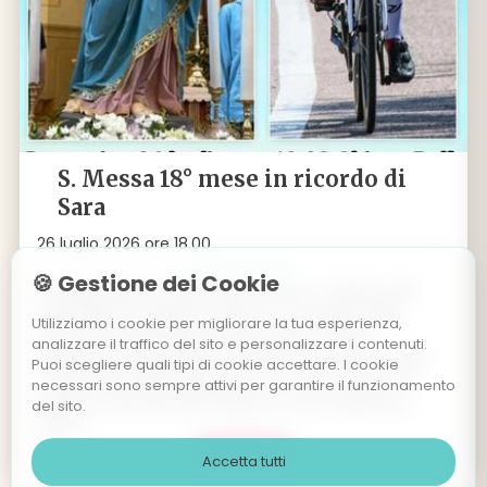
S. Messa 18° mese in ricordo di
Sara
26 luglio 2026 ore 18.00
🍪 Gestione dei Cookie
26 luglio 2025 ore 18.00 Palù di Giovo: S. Messa a 18
mesi dalla scomparsa di Sara, in occasione della
Utilizziamo i cookie per migliorare la tua esperienza,
Sagra Patronale della Madonna del Carmelo.
analizzare il traffico del sito e personalizzare i contenuti.
Domenica 26 luglio alle ore 18.00, in occasione della
Puoi scegliere quali tipi di cookie accettare. I cookie
tradizionale Sagra della patrona di Palù di Giovo, la
necessari sono sempre attivi per garantire il funzionamento
Madonna del Carmelo (insieme a San Valentino),
del sito.
verrà r
...
L' evento >
Accetta tutti