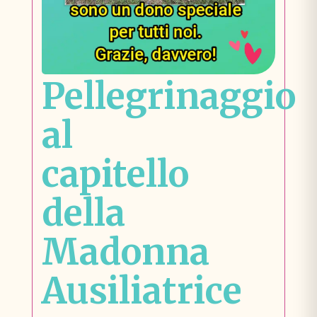
Pellegrinaggio
al
capitello
della
Madonna
Ausiliatrice