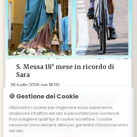
S. Messa 18° mese in ricordo di
Sara
26 luglio 2026 ore 18.00
🍪 Gestione dei Cookie
26 luglio 2025 ore 18.00 Palù di Giovo: S. Messa a 18
mesi dalla scomparsa di Sara, in occasione della
Utilizziamo i cookie per migliorare la tua esperienza,
Sagra Patronale della Madonna del Carmelo.
analizzare il traffico del sito e personalizzare i contenuti.
Domenica 26 luglio alle ore 18.00, in occasione della
Puoi scegliere quali tipi di cookie accettare. I cookie
tradizionale Sagra della patrona di Palù di Giovo, la
necessari sono sempre attivi per garantire il funzionamento
Madonna del Carmelo (insieme a San Valentino),
del sito.
verrà r
...