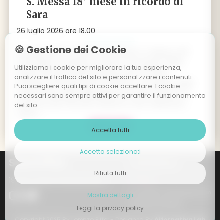
S. Messa 18° mese in ricordo di
Sara
26 luglio 2026 ore 18.00
🍪 Gestione dei Cookie
26 luglio 2025 ore 18.00 Palù di Giovo: S. Messa a 18
mesi dalla scomparsa di Sara, in occasione della
Utilizziamo i cookie per migliorare la tua esperienza,
Sagra Patronale della Madonna del Carmelo.
analizzare il traffico del sito e personalizzare i contenuti.
Domenica 26 luglio alle ore 18.00, in occasione della
Puoi scegliere quali tipi di cookie accettare. I cookie
tradizionale Sagra della patrona di Palù di Giovo, la
necessari sono sempre attivi per garantire il funzionamento
Madonna del Carmelo (insieme a San Valentino),
del sito.
verrà r
...
L' evento >
Accetta tutti
Accetta selezionati
Sara Piffer
Contattaci
Rifiuta tutti
19 anni vissuti intensamente
sarapiffer.sp@gmail.com
Mostra dettagli
Privacy & Policy
Leggi la privacy policy
Copyright 2025 By Lorenzo Piffer - Designed By
Alternativa Lab