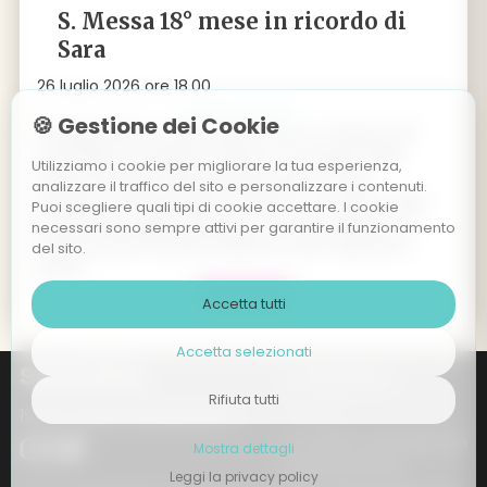
S. Messa 18° mese in ricordo di
Sara
26 luglio 2026 ore 18.00
🍪 Gestione dei Cookie
26 luglio 2025 ore 18.00 Palù di Giovo: S. Messa a 18
mesi dalla scomparsa di Sara, in occasione della
Utilizziamo i cookie per migliorare la tua esperienza,
Sagra Patronale della Madonna del Carmelo.
analizzare il traffico del sito e personalizzare i contenuti.
Domenica 26 luglio alle ore 18.00, in occasione della
Puoi scegliere quali tipi di cookie accettare. I cookie
tradizionale Sagra della patrona di Palù di Giovo, la
necessari sono sempre attivi per garantire il funzionamento
Madonna del Carmelo (insieme a San Valentino),
del sito.
verrà r
...
L' evento >
Accetta tutti
Accetta selezionati
Sara Piffer
Contattaci
Rifiuta tutti
19 anni vissuti intensamente
sarapiffer.sp@gmail.com
Mostra dettagli
Privacy & Policy
Leggi la privacy policy