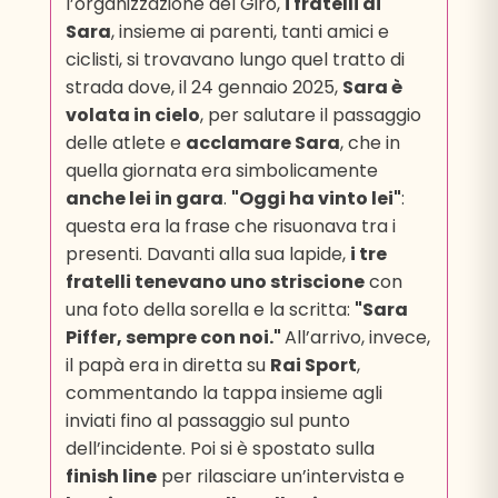
l’organizzazione del Giro,
i fratelli di
Sara
, insieme ai parenti, tanti amici e
ciclisti, si trovavano lungo quel tratto di
strada dove, il 24 gennaio 2025,
Sara è
volata in cielo
, per salutare il passaggio
delle atlete e
acclamare Sara
, che in
quella giornata era simbolicamente
anche lei in gara
.
"Oggi ha vinto lei"
:
questa era la frase che risuonava tra i
presenti. Davanti alla sua lapide,
i tre
fratelli tenevano uno striscione
con
una foto della sorella e la scritta:
"Sara
Piffer, sempre con noi."
All’arrivo, invece,
il papà era in diretta su
Rai Sport
,
commentando la tappa insieme agli
inviati fino al passaggio sul punto
dell’incidente. Poi si è spostato sulla
finish line
per rilasciare un’intervista e