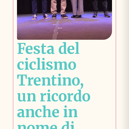
Festa del
ciclismo
Trentino,
un ricordo
anche in
nome di