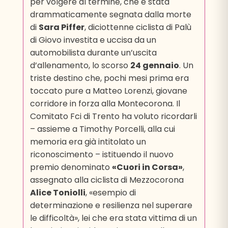
per volgere al termine, che è stata
drammaticamente segnata dalla morte
di
Sara Piffer
, diciottenne ciclista di Palù
di Giovo investita e uccisa da un
automobilista durante un’uscita
d’allenamento, lo scorso
24 gennaio
. Un
triste destino che, pochi mesi prima era
toccato pure a Matteo Lorenzi, giovane
corridore in forza alla Montecorona. Il
Comitato Fci di Trento ha voluto ricordarli
– assieme a Timothy Porcelli, alla cui
memoria era già intitolato un
riconoscimento – istituendo il nuovo
premio denominato
«Cuori in Corsa»
,
assegnato alla ciclista di Mezzocorona
Alice Toniolli
, «esempio di
determinazione e resilienza nel superare
le difficoltà», lei che era stata vittima di un