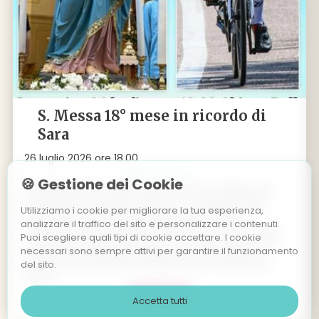
S. Messa 18° mese in ricordo di
Sara
26 luglio 2026 ore 18.00
🍪 Gestione dei Cookie
26 luglio 2025 ore 18.00 Palù di Giovo: S. Messa a 18
mesi dalla scomparsa di Sara, in occasione della
Utilizziamo i cookie per migliorare la tua esperienza,
Sagra Patronale della Madonna del Carmelo.
analizzare il traffico del sito e personalizzare i contenuti.
Domenica 26 luglio alle ore 18.00, in occasione della
Puoi scegliere quali tipi di cookie accettare. I cookie
tradizionale Sagra della patrona di Palù di Giovo, la
necessari sono sempre attivi per garantire il funzionamento
Madonna del Carmelo (insieme a San Valentino),
del sito.
verrà r
...
L' evento >
Accetta tutti