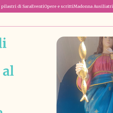
e pilastri di Sara
Eventi
Opere e scritti
Madonna Ausiliatri
di
 al
e