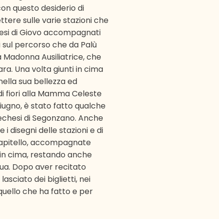
 con questo desiderio di
ettere sulle varie stazioni che
hesi di Giovo accompagnati
ti sul percorso che da Palù
la Madonna Ausiliatrice, che
ra. Una volta giunti in cima
ella sua bellezza ed
i fiori alla Mamma Celeste
giugno, è stato fatto qualche
techesi di Segonzano. Anche
e i disegni delle stazioni e di
 capitello, accompagnate
i in cima, restando anche
tua. Dopo aver recitato
asciato dei biglietti, nei
quello che ha fatto e per