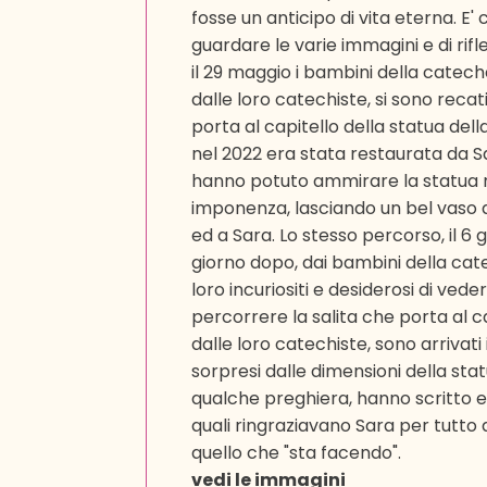
fosse un anticipo di vita eterna. E'
guardare le varie immagini e di rifl
il 29 maggio i bambini della catec
dalle loro catechiste, si sono reca
porta al capitello della statua del
nel 2022 era stata restaurata da Sa
hanno potuto ammirare la statua n
imponenza, lasciando un bel vaso d
ed a Sara. Lo stesso percorso, il 6 
giorno dopo, dai bambini della ca
loro incuriositi e desiderosi di veder
percorrere la salita che porta al
dalle loro catechiste, sono arrivat
sorpresi dalle dimensioni della sta
qualche preghiera, hanno scritto e l
quali ringraziavano Sara per tutto 
quello che "sta facendo".
vedi le immagini