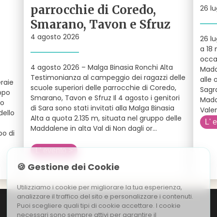
parrocchie di Coredo,
26 lu
Smarano, Tavon e Sfruz
4 agosto 2026
26 lu
a 18 
occa
4 agosto 2026 – Malga Binasia Ronchi Alta
Mado
Testimonianza al campeggio dei ragazzi delle
alle 
raie
scuole superiori delle parrocchie di Coredo,
Sagra
ppo
Smarano, Tavon e Sfruz Il 4 agosto i genitori
Mado
so
di Sara sono stati invitati alla Malga Binasia
Valen
dello
Alta a quota 2.135 m, situata nel gruppo delle
L' 
Maddalene in alta Val di Non dagli or
...
po di
L' evento >
🍪 Gestione dei Cookie
Utilizziamo i cookie per migliorare la tua esperienza,
analizzare il traffico del sito e personalizzare i contenuti.
Puoi scegliere quali tipi di cookie accettare. I cookie
necessari sono sempre attivi per garantire il