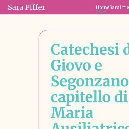
Sara Piffer
Home
Sara
I tr
Catechesi 
Giovo e
Segonzano
capitello di
Maria
Ausiliatric