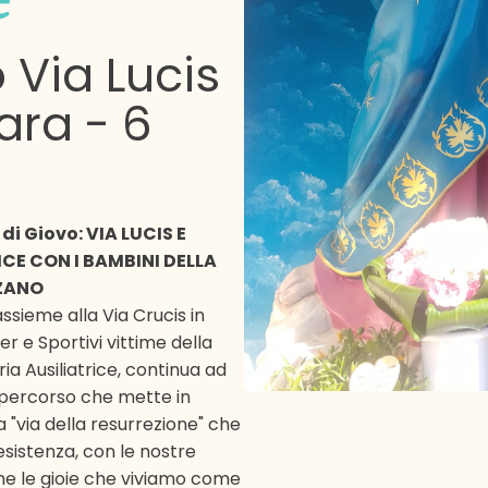
 Via Lucis
Sara
-
6
di Giovo: VIA LUCIS E
CE CON I BAMBINI DELLA
NZANO
assieme alla Via Crucis in
fer e Sportivi vittime della
ia Ausiliatrice, continua ad
n percorso che mette in
la "via della resurrezione" che
sistenza, con le nostre
he le gioie che viviamo come