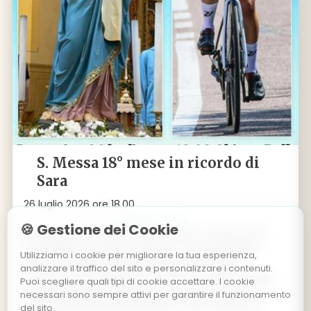
S. Messa 18° mese in ricordo di
Sara
26 luglio 2026 ore 18.00
🍪 Gestione dei Cookie
26 luglio 2025 ore 18.00 Palù di Giovo: S. Messa a 18
mesi dalla scomparsa di Sara, in occasione della
Utilizziamo i cookie per migliorare la tua esperienza,
Sagra Patronale della Madonna del Carmelo.
analizzare il traffico del sito e personalizzare i contenuti.
Domenica 26 luglio alle ore 18.00, in occasione della
Puoi scegliere quali tipi di cookie accettare. I cookie
tradizionale Sagra della patrona di Palù di Giovo, la
necessari sono sempre attivi per garantire il funzionamento
Madonna del Carmelo (insieme a San Valentino),
del sito.