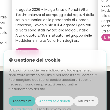
a 18 
occa
4 agosto 2026 – Malga Binasia Ronchi Alta
Mado
Testimonianza al campeggio dei ragazzi delle
alle 
raie
scuole superiori delle parrocchie di Coredo,
Sagra
ppo
Smarano, Tavon e Sfruz Il 4 agosto i genitori
Mado
so
di Sara sono stati invitati alla Malga Binasia
Valen
dello
Alta a quota 2.135 m, situata nel gruppo delle
L' 
Maddalene in alta Val di Non dagli or
...
po di
L' evento >
🍪 Gestione dei Cookie
Utilizziamo i cookie per migliorare la tua esperienza,
analizzare il traffico del sito e personalizzare i contenuti.
Puoi scegliere quali tipi di cookie accettare. I cookie
necessari sono sempre attivi per garantire il
funzionamento del sito.
Accetta tutti
Accetta selezionati
Rifiuta tutti
Mostra dettagli
Leggi la privacy policy