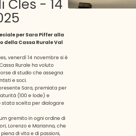
i Cles
-
14
025
ciale per Sara Piffer alla
io della Cassa Rurale Val
Cles, venerdì 14 novembre si è
 Cassa Rurale ha voluto
borse di studio che assegna
tisti e soci.
 presente Sara, premiata per
maturità (100 e lode) e
 stata scelta per dialogare
ium gremito in ogni ordine di
itori, Lorenzo e Marianna, che
iena di vita e di passioni,