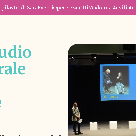
e pilastri di Sara
Eventi
Opere e scritti
Madonna Ausiliatri
tudio
rale
e