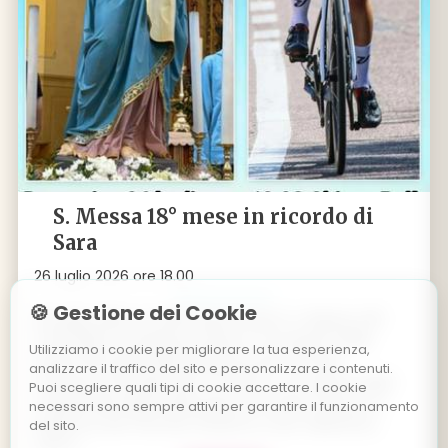
S. Messa 18° mese in ricordo di
Sara
26 luglio 2026 ore 18.00
🍪 Gestione dei Cookie
26 luglio 2025 ore 18.00 Palù di Giovo: S. Messa a 18
mesi dalla scomparsa di Sara, in occasione della
Utilizziamo i cookie per migliorare la tua esperienza,
Sagra Patronale della Madonna del Carmelo.
analizzare il traffico del sito e personalizzare i contenuti.
Domenica 26 luglio alle ore 18.00, in occasione della
Puoi scegliere quali tipi di cookie accettare. I cookie
tradizionale Sagra della patrona di Palù di Giovo, la
necessari sono sempre attivi per garantire il funzionamento
Madonna del Carmelo (insieme a San Valentino),
del sito.
verrà r
...